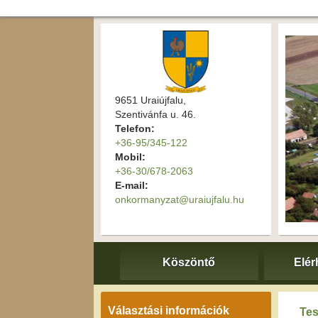
9651 Uraiújfalu,
Szentivánfa u. 46.
Telefon:
+36-95/345-122
Mobil:
+36-30/678-2063
E-mail:
onkormanyzat@uraiujfalu.hu
Köszöntő
Elér
Választási információk
Tes