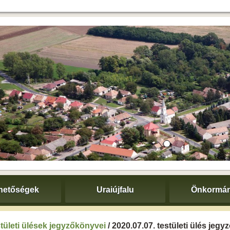
hetőségek
Uraiújfalu
Önkormán
tületi ülések jegyzőkönyvei
/ 2020.07.07. testületi ülés jeg