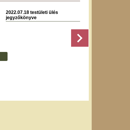
2022.07.18 testületi ülés
2021.0
jegyzőkönyve
jegyz
Részletek