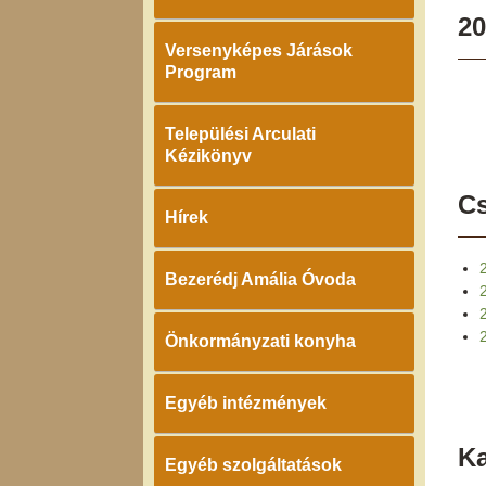
20
Versenyképes Járások
Program
Települési Arculati
Kézikönyv
Cs
Hírek
Bezerédj Amália Óvoda
Önkormányzati konyha
Egyéb intézmények
K
Egyéb szolgáltatások