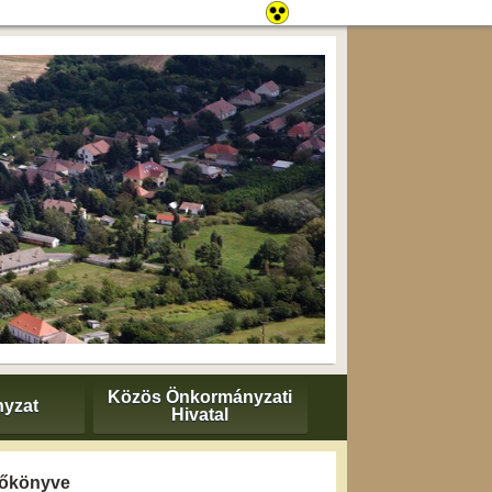
Közös Önkormányzati
yzat
Hivatal
yzőkönyve