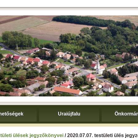
hetőségek
Uraiújfalu
Önkormán
tületi ülések jegyzőkönyvei
/ 2020.07.07. testületi ülés jeg