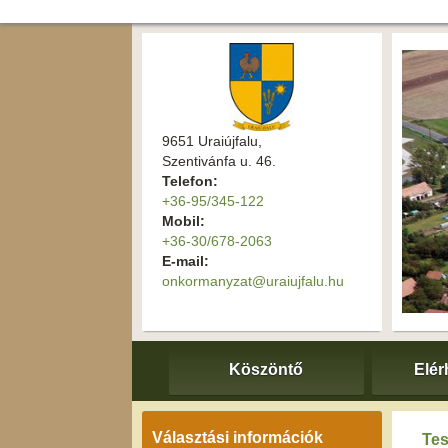
9651 Uraiújfalu,
Szentivánfa u. 46.
Telefon:
+36-95/345-122
Mobil:
+36-30/678-2063
E-mail:
onkormanyzat@uraiujfalu.hu
Köszöntő
Elér
Választási információk
Tes