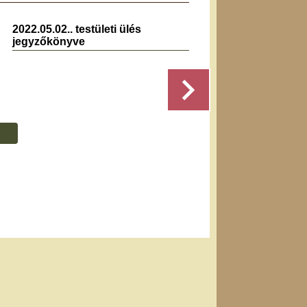
2022.05.02.. testületi ülés
2024.07
jegyzőkönyve
jegyz
Részletek