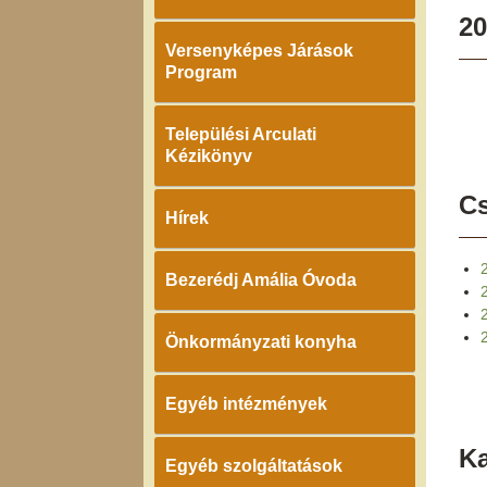
20
Versenyképes Járások
Program
Települési Arculati
Kézikönyv
Cs
Hírek
Bezerédj Amália Óvoda
Önkormányzati konyha
Egyéb intézmények
K
Egyéb szolgáltatások