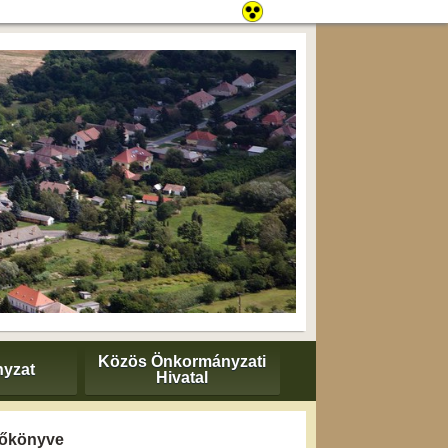
Közös Önkormányzati
yzat
Hivatal
yzőkönyve