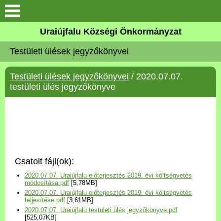
Köszöntő
Uraiújfalu Községi Önkormányzat
Testületi ülések jegyzőkönyvei
Elérhetőségek
Testületi ülések jegyzőkönyvei
/ 2020.07.07.
Uraiújfalu
testületi ülés jegyzőkönyve
Önkormányzat
Közös Önkormányzati
Hivatal
Csatolt fájl(ok):
Választási információk
2020.07.07. Uraiújfalu előterjesztés 2019. évi költségvetés
módosítása.pdf
[5,78MB]
2020.07.07. Uraiújfalu előterjesztés 2019. évi költségvetés
Versenyképes Járások
teljesítése.pdf
[3,61MB]
Program
2020.07.07. Uraiújfalu testületi ülés jegyzőkönyve.pdf
[525,07KB]