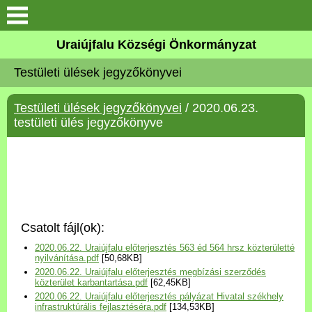
Köszöntő
Uraiújfalu Községi Önkormányzat
Testületi ülések jegyzőkönyvei
Elérhetőségek
Testületi ülések jegyzőkönyvei
/ 2020.06.23.
Uraiújfalu
testületi ülés jegyzőkönyve
Önkormányzat
Közös Önkormányzati
Hivatal
Csatolt fájl(ok):
Választási információk
2020.06.22. Uraiújfalu előterjesztés 563 éd 564 hrsz közterületté
nyilvánítása.pdf
[50,68KB]
2020.06.22. Uraiújfalu előterjesztés megbízási szerződés
Versenyképes Járások
közterület karbantartása.pdf
[62,45KB]
Program
2020.06.22. Uraiújfalu előterjesztés pályázat Hivatal székhely
infrastruktúrális fejlasztéséra.pdf
[134,53KB]