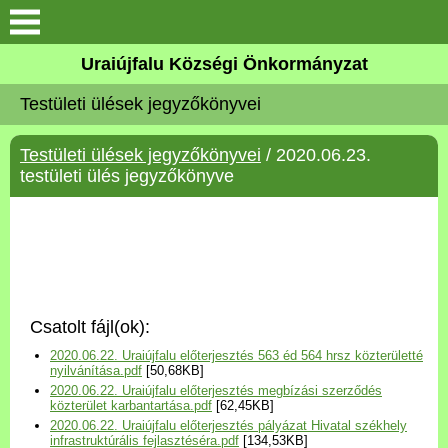
Köszöntő
Uraiújfalu Községi Önkormányzat
Testületi ülések jegyzőkönyvei
Elérhetőségek
Testületi ülések jegyzőkönyvei
/ 2020.06.23.
Uraiújfalu
testületi ülés jegyzőkönyve
Önkormányzat
Közös Önkormányzati
Hivatal
Csatolt fájl(ok):
Választási információk
2020.06.22. Uraiújfalu előterjesztés 563 éd 564 hrsz közterületté
nyilvánítása.pdf
[50,68KB]
2020.06.22. Uraiújfalu előterjesztés megbízási szerződés
Versenyképes Járások
közterület karbantartása.pdf
[62,45KB]
Program
2020.06.22. Uraiújfalu előterjesztés pályázat Hivatal székhely
infrastruktúrális fejlasztéséra.pdf
[134,53KB]