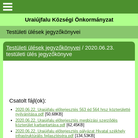
Köszöntő
Uraiújfalu Községi Önkormányzat
Testületi ülések jegyzőkönyvei
Elérhetőségek
Testületi ülések jegyzőkönyvei
/ 2020.06.23.
Uraiújfalu
testületi ülés jegyzőkönyve
Önkormányzat
Közös Önkormányzati
Hivatal
Csatolt fájl(ok):
Választási információk
2020.06.22. Uraiújfalu előterjesztés 563 éd 564 hrsz közterületté
nyilvánítása.pdf
[50,68KB]
2020.06.22. Uraiújfalu előterjesztés megbízási szerződés
Versenyképes Járások
közterület karbantartása.pdf
[62,45KB]
Program
2020.06.22. Uraiújfalu előterjesztés pályázat Hivatal székhely
infrastruktúrális fejlasztéséra.pdf
[134,53KB]