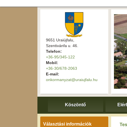
9651 Uraiújfalu,
Szentivánfa u. 46.
Telefon:
+36-95/345-122
Mobil:
+36-30/678-2063
E-mail:
onkormanyzat@uraiujfalu.hu
Köszöntő
Elér
Választási információk
Tes