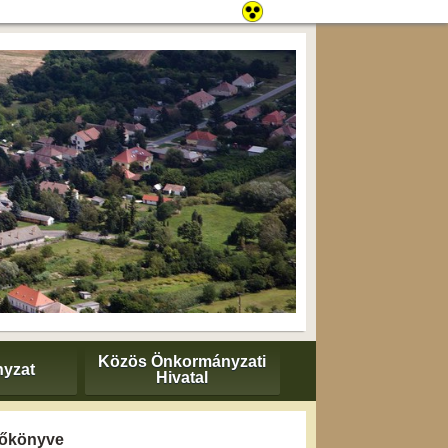
Közös Önkormányzati
yzat
Hivatal
yzőkönyve