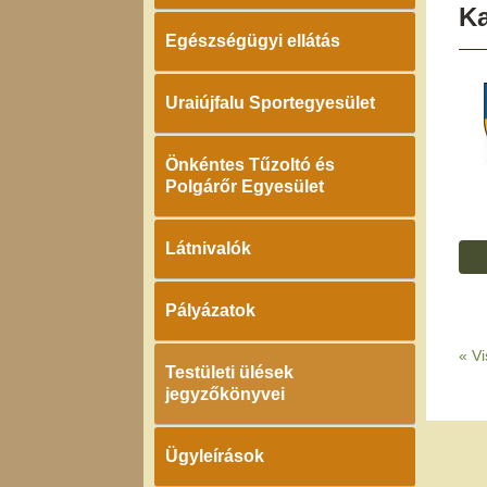
K
Egészségügyi ellátás
Uraiújfalu Sportegyesület
Önkéntes Tűzoltó és
Polgárőr Egyesület
Látnivalók
Pályázatok
«
Vi
Testületi ülések
jegyzőkönyvei
Ügyleírások