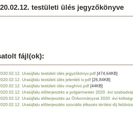
20.02.12. testületi ülés jegyzőkönyve
atolt fájl(ok):
2020.02.12. Uraiújfalu testületi ülés jegyzőkönyv.pdf
[474,64KB]
020.02.12. Uraiújfalu testületi ülés jelenléti iv.pdf
[26,84KB]
2020.02.12. Uraiújfalu testületi ülés meghívó.pdf
[44KB]
2020.02.12. Uraiújfalu előterjesztés a polgármester 2020. évi szabads
2020.02.12. Uraiújfalu előterjesztés az Önkormányzat 2020. évi költség
020.02.12. Uraiújfalu előterjesztés szociális étkezés térítési díj felülviz