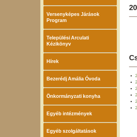
20
Versenyképes Járások
Program
Települési Arculati
Kézikönyv
Cs
Hírek
Bezerédj Amália Óvoda
2
Önkormányzati konyha
2
Egyéb intézmények
Egyéb szolgáltatások