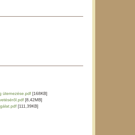
ág ütemezése.pdf
[168KB]
vetéséről.pdf
[8,42MB]
sgálat.pdf
[111,39KB]