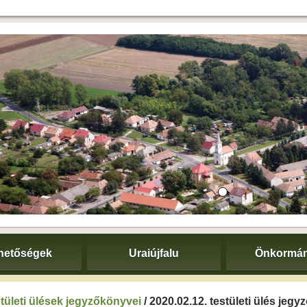
hetőségek
Uraiújfalu
Önkormán
tületi ülések jegyzőkönyvei
/ 2020.02.12. testületi ülés jeg