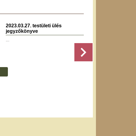
2023.03.27. testületi ülés
2019.1
jegyzőkönyve
jegyz
...
Részletek