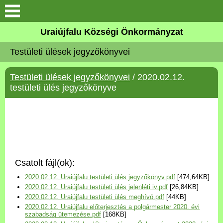
Köszöntő
Uraiújfalu Községi Önkormányzat
Testületi ülések jegyzőkönyvei
Elérhetőségek
Testületi ülések jegyzőkönyvei
/ 2020.02.12.
Uraiújfalu
testületi ülés jegyzőkönyve
Önkormányzat
Közös Önkormányzati
Hivatal
Csatolt fájl(ok):
Választási információk
2020.02.12. Uraiújfalu testületi ülés jegyzőkönyv.pdf
[474,64KB]
2020.02.12. Uraiújfalu testületi ülés jelenléti iv.pdf
[26,84KB]
Versenyképes Járások
2020.02.12. Uraiújfalu testületi ülés meghívó.pdf
[44KB]
Program
2020.02.12. Uraiújfalu előterjesztés a polgármester 2020. évi
szabadság ütemezése.pdf
[168KB]