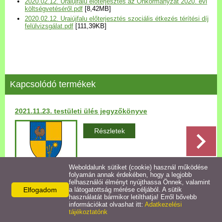
2020.02.12. Uraiújfalu előterjesztés az Önkormányzat 2020. évi
Települési Arculati
költségvetéséről.pdf
[8,42MB]
2020.02.12. Uraiújfalu előterjesztés szociális étkezés térítési díj
Kézikönyv
felülvizsgálat.pdf
[111,39KB]
Hírek
Bezerédj Amália Óvoda
Kapcsolódó termékek
Önkormányzati konyha
2021.11.23. testületi ülés jegyzőkönyve
Egyéb intézmények
Részletek
Egyéb szolgáltatások
Weboldalunk sütiket (cookie) használ működése
folyamán annak érdekében, hogy a legjobb
Egészségügyi ellátás
felhasználói élményt nyújthassa Önnek, valamint
Elfogadom
a látogatottság mérése céljából. A sütik
Vissza az előző oldalra!
használatát bármikor letilthatja! Erről bővebb
Uraiújfalu Sportegyesület
információkat olvashat itt:
Adatkezelési
tájékoztatónk