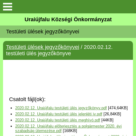
Köszöntő
Uraiújfalu Községi Önkormányzat
Testületi ülések jegyzőkönyvei
Elérhetőségek
Testületi ülések jegyzőkönyvei
/ 2020.02.12.
Uraiújfalu
testületi ülés jegyzőkönyve
Önkormányzat
Közös Önkormányzati
Hivatal
Csatolt fájl(ok):
Választási információk
2020.02.12. Uraiújfalu testületi ülés jegyzőkönyv.pdf
[474,64KB]
2020.02.12. Uraiújfalu testületi ülés jelenléti iv.pdf
[26,84KB]
Versenyképes Járások
2020.02.12. Uraiújfalu testületi ülés meghívó.pdf
[44KB]
Program
2020.02.12. Uraiújfalu előterjesztés a polgármester 2020. évi
szabadság ütemezése.pdf
[168KB]