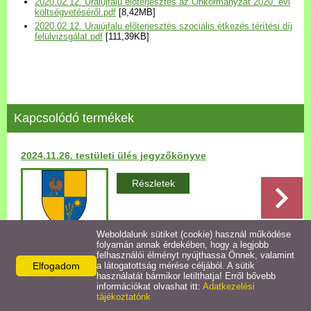
2020.02.12. Uraiújfalu előterjesztés az Önkormányzat 2020. évi
Települési Arculati
költségvetéséről.pdf
[8,42MB]
2020.02.12. Uraiújfalu előterjesztés szociális étkezés térítési díj
Kézikönyv
felülvizsgálat.pdf
[111,39KB]
Hírek
Bezerédj Amália Óvoda
Kapcsolódó termékek
Önkormányzati konyha
2024.11.26. testületi ülés jegyzőkönyve
Egyéb intézmények
Részletek
Egyéb szolgáltatások
Weboldalunk sütiket (cookie) használ működése
folyamán annak érdekében, hogy a legjobb
Egészségügyi ellátás
felhasználói élményt nyújthassa Önnek, valamint
Elfogadom
a látogatottság mérése céljából. A sütik
Vissza az előző oldalra!
használatát bármikor letilthatja! Erről bővebb
Uraiújfalu Sportegyesület
információkat olvashat itt:
Adatkezelési
tájékoztatónk