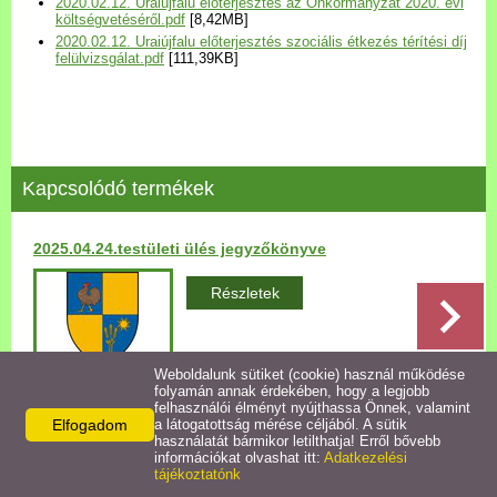
2020.02.12. Uraiújfalu előterjesztés az Önkormányzat 2020. évi
Települési Arculati
költségvetéséről.pdf
[8,42MB]
2020.02.12. Uraiújfalu előterjesztés szociális étkezés térítési díj
Kézikönyv
felülvizsgálat.pdf
[111,39KB]
Hírek
Bezerédj Amália Óvoda
Kapcsolódó termékek
Önkormányzati konyha
2025.04.24.testületi ülés jegyzőkönyve
Egyéb intézmények
Részletek
Egyéb szolgáltatások
Weboldalunk sütiket (cookie) használ működése
folyamán annak érdekében, hogy a legjobb
Egészségügyi ellátás
felhasználói élményt nyújthassa Önnek, valamint
Elfogadom
a látogatottság mérése céljából. A sütik
Vissza az előző oldalra!
használatát bármikor letilthatja! Erről bővebb
Uraiújfalu Sportegyesület
információkat olvashat itt:
Adatkezelési
tájékoztatónk