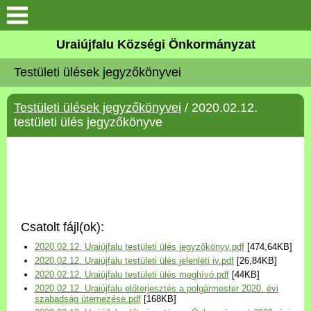
Köszöntő
Uraiújfalu Községi Önkormányzat
Testületi ülések jegyzőkönyvei
Elérhetőségek
Testületi ülések jegyzőkönyvei
/ 2020.02.12.
Uraiújfalu
testületi ülés jegyzőkönyve
Önkormányzat
Közös Önkormányzati
Hivatal
Csatolt fájl(ok):
Választási információk
2020.02.12. Uraiújfalu testületi ülés jegyzőkönyv.pdf
[474,64KB]
2020.02.12. Uraiújfalu testületi ülés jelenléti iv.pdf
[26,84KB]
Versenyképes Járások
2020.02.12. Uraiújfalu testületi ülés meghívó.pdf
[44KB]
Program
2020.02.12. Uraiújfalu előterjesztés a polgármester 2020. évi
szabadság ütemezése.pdf
[168KB]