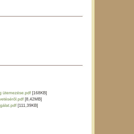
ág ütemezése.pdf
[168KB]
vetéséről.pdf
[8,42MB]
sgálat.pdf
[111,39KB]