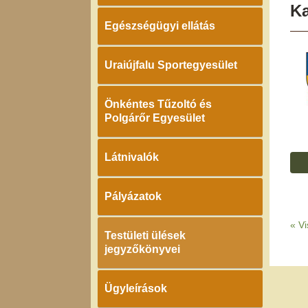
K
Egészségügyi ellátás
Uraiújfalu Sportegyesület
Önkéntes Tűzoltó és
Polgárőr Egyesület
Látnivalók
Pályázatok
«
Vi
Testületi ülések
jegyzőkönyvei
Ügyleírások