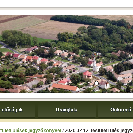
hetőségek
Uraiújfalu
Önkormán
tületi ülések jegyzőkönyvei
/ 2020.02.12. testületi ülés jeg