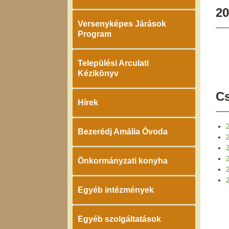
20
Versenyképes Járások
Program
Települési Arculati
Kézikönyv
Cs
Hírek
Bezerédj Amália Óvoda
2
Önkormányzati konyha
2
Egyéb intézmények
Egyéb szolgáltatások