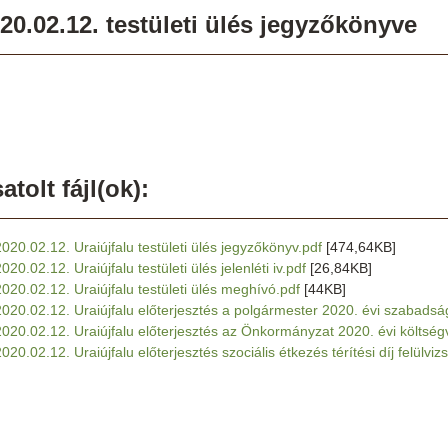
20.02.12. testületi ülés jegyzőkönyve
atolt fájl(ok):
2020.02.12. Uraiújfalu testületi ülés jegyzőkönyv.pdf
[474,64KB]
020.02.12. Uraiújfalu testületi ülés jelenléti iv.pdf
[26,84KB]
2020.02.12. Uraiújfalu testületi ülés meghívó.pdf
[44KB]
2020.02.12. Uraiújfalu előterjesztés a polgármester 2020. évi szabads
2020.02.12. Uraiújfalu előterjesztés az Önkormányzat 2020. évi költség
020.02.12. Uraiújfalu előterjesztés szociális étkezés térítési díj felülviz