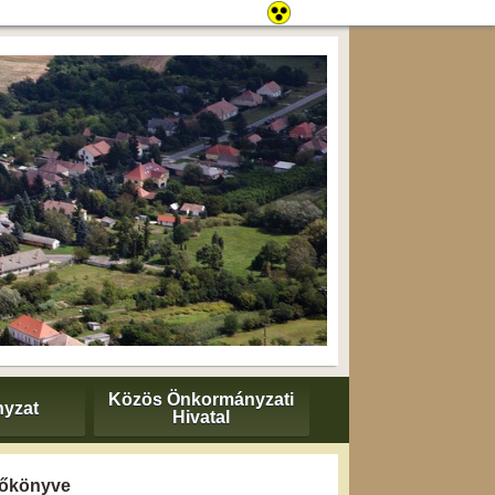
Közös Önkormányzati
yzat
Hivatal
yzőkönyve