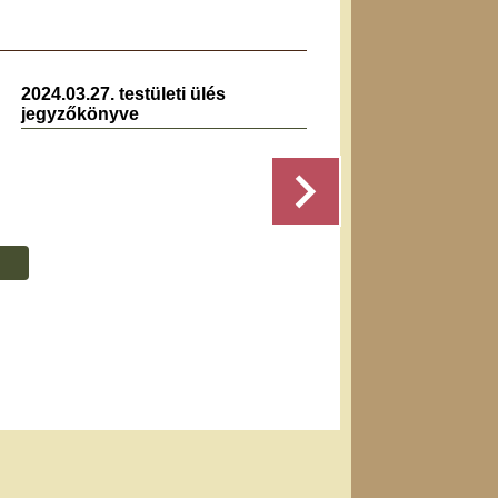
2024.03.27. testületi ülés
2024.0
jegyzőkönyve
jegyz
Részletek