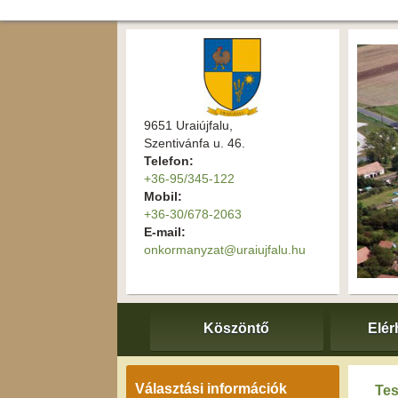
9651 Uraiújfalu,
Szentivánfa u. 46.
Telefon:
+36-95/345-122
Mobil:
+36-30/678-2063
E-mail:
onkormanyzat@uraiujfalu.hu
Köszöntő
Elér
Választási információk
Tes