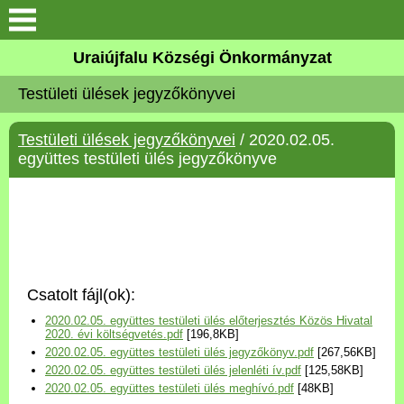
Köszöntő
Uraiújfalu Községi Önkormányzat
Testületi ülések jegyzőkönyvei
Elérhetőségek
Testületi ülések jegyzőkönyvei
/ 2020.02.05.
Uraiújfalu
együttes testületi ülés jegyzőkönyve
Önkormányzat
Közös Önkormányzati
Hivatal
Csatolt fájl(ok):
Választási információk
2020.02.05. együttes testületi ülés előterjesztés Közös Hivatal
2020. évi költségvetés.pdf
[196,8KB]
2020.02.05. együttes testületi ülés jegyzőkönyv.pdf
[267,56KB]
Versenyképes Járások
2020.02.05. együttes testületi ülés jelenléti ív.pdf
[125,58KB]
Program
2020.02.05. együttes testületi ülés meghívó.pdf
[48KB]