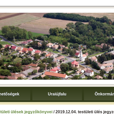
hetőségek
Uraiújfalu
Önkormán
tületi ülések jegyzőkönyvei
/ 2019.12.04. testületi ülés jeg