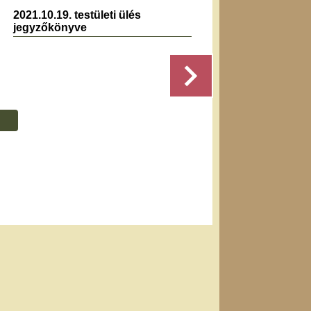
2021.10.19. testületi ülés
2025.0
jegyzőkönyve
jegyz
Részletek