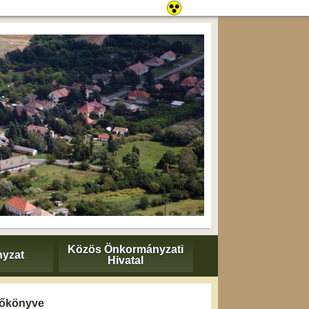
Közös Önkormányzati
yzat
Hivatal
yzőkönyve