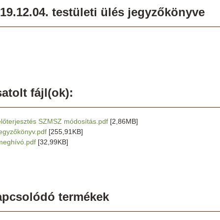
19.12.04. testületi ülés jegyzőkönyve
atolt fájl(ok):
előterjesztés SZMSZ módosítás.pdf
[2,86MB]
jegyzőkönyv.pdf
[255,91KB]
meghívó.pdf
[32,99KB]
apcsolódó termékek