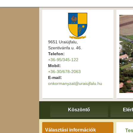
9651 Uraiújfalu,
Szentivánfa u. 46.
Telefon:
+36-95/345-122
Mobil:
+36-30/678-2063
E-mail:
onkormanyzat@uraiujfalu.hu
Köszöntő
Elér
Választási információk
Tes