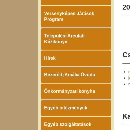
20
Versenyképes Járások
Program
Települési Arculati
Kézikönyv
Cs
Hírek
Bezerédj Amália Óvoda
Önkormányzati konyha
Egyéb intézmények
K
Egyéb szolgáltatások