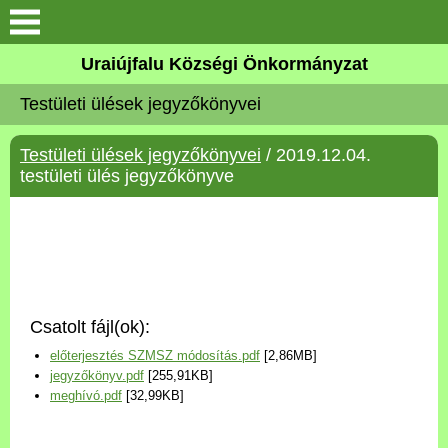
Köszöntő
Uraiújfalu Községi Önkormányzat
Testületi ülések jegyzőkönyvei
Elérhetőségek
Testületi ülések jegyzőkönyvei
/ 2019.12.04.
Uraiújfalu
testületi ülés jegyzőkönyve
Önkormányzat
Közös Önkormányzati
Hivatal
Csatolt fájl(ok):
Választási információk
előterjesztés SZMSZ módosítás.pdf
[2,86MB]
jegyzőkönyv.pdf
[255,91KB]
Versenyképes Járások
meghívó.pdf
[32,99KB]
Program