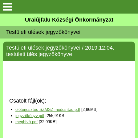
Köszöntő
Uraiújfalu Községi Önkormányzat
Testületi ülések jegyzőkönyvei
Elérhetőségek
Testületi ülések jegyzőkönyvei
/ 2019.12.04.
Uraiújfalu
testületi ülés jegyzőkönyve
Önkormányzat
Közös Önkormányzati
Hivatal
Csatolt fájl(ok):
Választási információk
előterjesztés SZMSZ módosítás.pdf
[2,86MB]
jegyzőkönyv.pdf
[255,91KB]
Versenyképes Járások
meghívó.pdf
[32,99KB]
Program