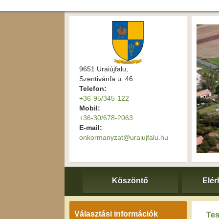
9651 Uraiújfalu,
Szentivánfa u. 46.
Telefon:
+36-95/345-122
Mobil:
+36-30/678-2063
E-mail:
onkormanyzat@uraiujfalu.hu
Köszöntő
Elér
Választási információk
Tes