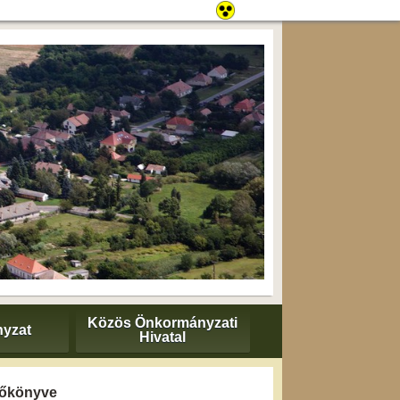
Közös Önkormányzati
yzat
Hivatal
yzőkönyve