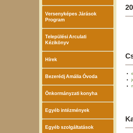
20
Versenyképes Járások
Program
Települési Arculati
Kézikönyv
Cs
Hírek
Bezerédj Amália Óvoda
Önkormányzati konyha
Egyéb intézmények
K
Egyéb szolgáltatások