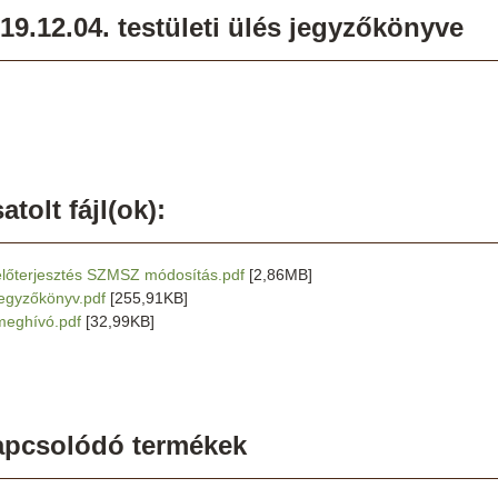
19.12.04. testületi ülés jegyzőkönyve
atolt fájl(ok):
előterjesztés SZMSZ módosítás.pdf
[2,86MB]
jegyzőkönyv.pdf
[255,91KB]
meghívó.pdf
[32,99KB]
apcsolódó termékek