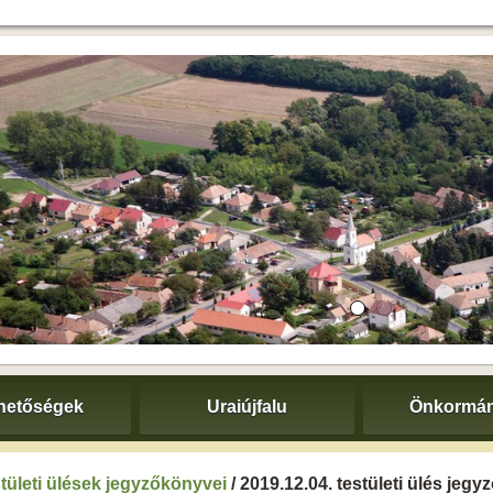
hetőségek
Uraiújfalu
Önkormán
tületi ülések jegyzőkönyvei
/ 2019.12.04. testületi ülés jeg