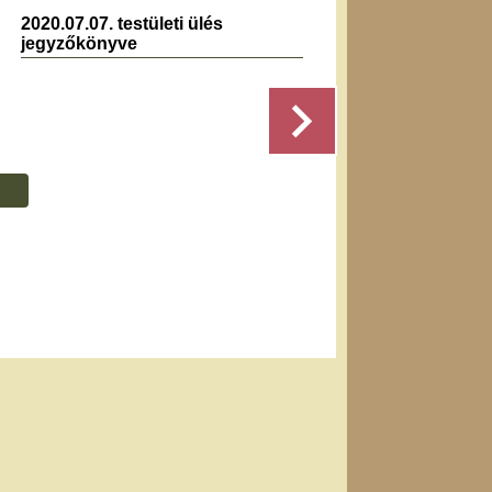
2020.07.07. testületi ülés
2022.0
jegyzőkönyve
jegyz
Részletek