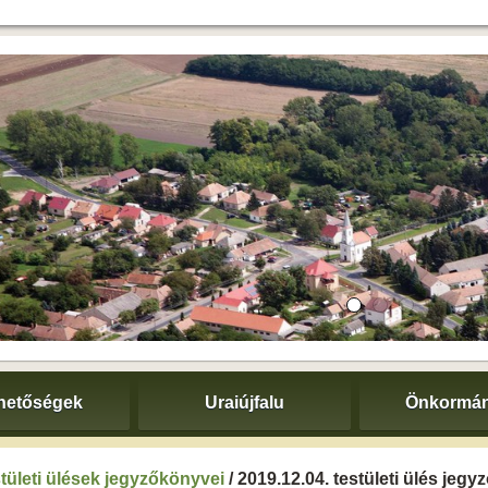
hetőségek
Uraiújfalu
Önkormán
tületi ülések jegyzőkönyvei
/ 2019.12.04. testületi ülés jeg