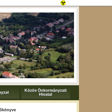
Közös Önkormányzati
yzat
Hivatal
yzőkönyve