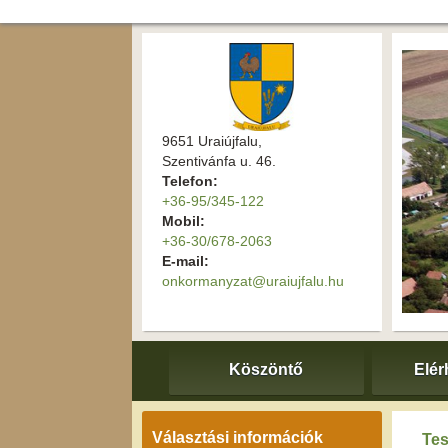
9651 Uraiújfalu,
Szentivánfa u. 46.
Telefon:
+36-95/345-122
Mobil:
+36-30/678-2063
E-mail:
onkormanyzat@uraiujfalu.hu
Köszöntő
Elér
Választási információk
Tes