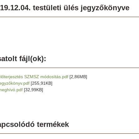
19.12.04. testületi ülés jegyzőkönyve
atolt fájl(ok):
előterjesztés SZMSZ módosítás.pdf
[2,86MB]
jegyzőkönyv.pdf
[255,91KB]
meghívó.pdf
[32,99KB]
apcsolódó termékek