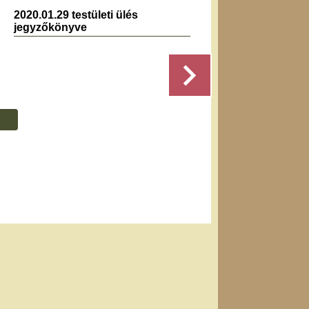
2020.01.29 testületi ülés
2024.0
jegyzőkönyve
jegyz
Részletek