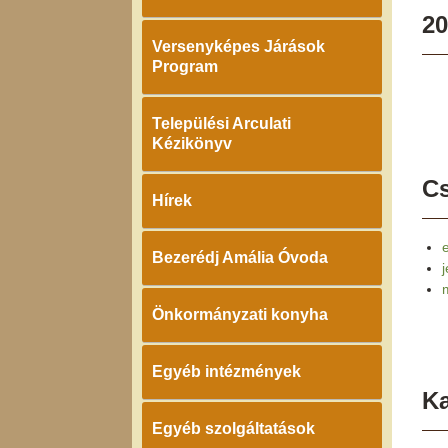
20
Versenyképes Járások
Program
Települési Arculati
Kézikönyv
Cs
Hírek
Bezerédj Amália Óvoda
Önkormányzati konyha
Egyéb intézmények
K
Egyéb szolgáltatások