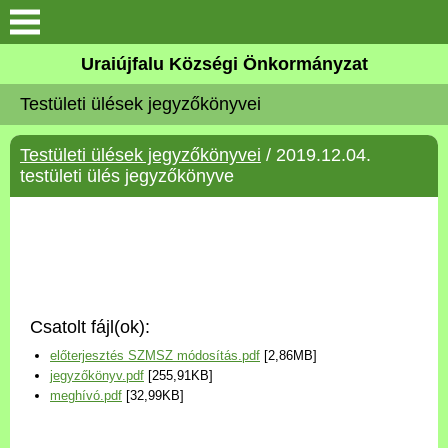
Köszöntő
Uraiújfalu Községi Önkormányzat
Testületi ülések jegyzőkönyvei
Elérhetőségek
Testületi ülések jegyzőkönyvei
/ 2019.12.04.
Uraiújfalu
testületi ülés jegyzőkönyve
Önkormányzat
Közös Önkormányzati
Hivatal
Csatolt fájl(ok):
Választási információk
előterjesztés SZMSZ módosítás.pdf
[2,86MB]
jegyzőkönyv.pdf
[255,91KB]
Versenyképes Járások
meghívó.pdf
[32,99KB]
Program