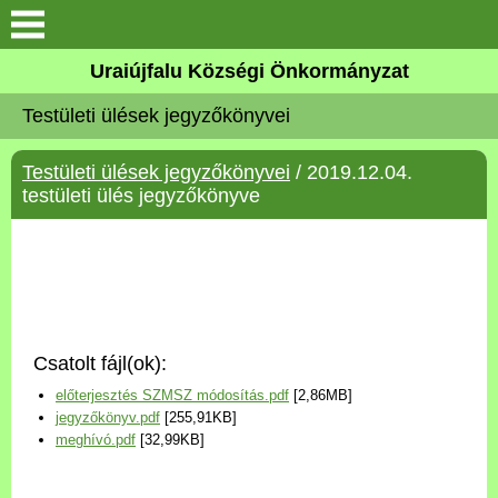
Köszöntő
Uraiújfalu Községi Önkormányzat
Testületi ülések jegyzőkönyvei
Elérhetőségek
Testületi ülések jegyzőkönyvei
/ 2019.12.04.
Uraiújfalu
testületi ülés jegyzőkönyve
Önkormányzat
Közös Önkormányzati
Hivatal
Csatolt fájl(ok):
Választási információk
előterjesztés SZMSZ módosítás.pdf
[2,86MB]
jegyzőkönyv.pdf
[255,91KB]
Versenyképes Járások
meghívó.pdf
[32,99KB]
Program