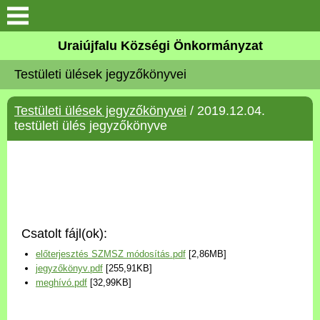
Köszöntő
Uraiújfalu Községi Önkormányzat
Testületi ülések jegyzőkönyvei
Elérhetőségek
Testületi ülések jegyzőkönyvei
/ 2019.12.04.
Uraiújfalu
testületi ülés jegyzőkönyve
Önkormányzat
Közös Önkormányzati
Hivatal
Csatolt fájl(ok):
Választási információk
előterjesztés SZMSZ módosítás.pdf
[2,86MB]
jegyzőkönyv.pdf
[255,91KB]
Versenyképes Járások
meghívó.pdf
[32,99KB]
Program