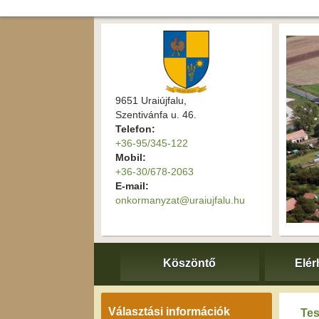
9651 Uraiújfalu,
Szentivánfa u. 46.
Telefon:
+36-95/345-122
Mobil:
+36-30/678-2063
E-mail:
onkormanyzat@uraiujfalu.hu
Köszöntő
Elér
Választási információk
Tes