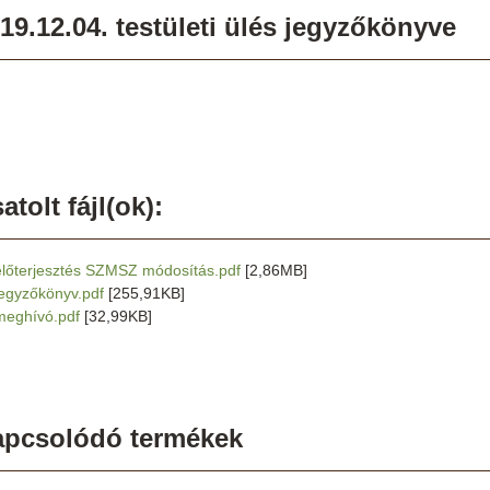
19.12.04. testületi ülés jegyzőkönyve
atolt fájl(ok):
előterjesztés SZMSZ módosítás.pdf
[2,86MB]
jegyzőkönyv.pdf
[255,91KB]
meghívó.pdf
[32,99KB]
apcsolódó termékek