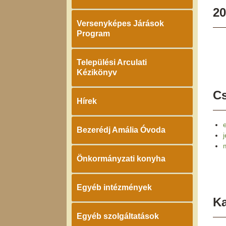
20
Versenyképes Járások
Program
Települési Arculati
Kézikönyv
Cs
Hírek
Bezerédj Amália Óvoda
Önkormányzati konyha
Egyéb intézmények
K
Egyéb szolgáltatások