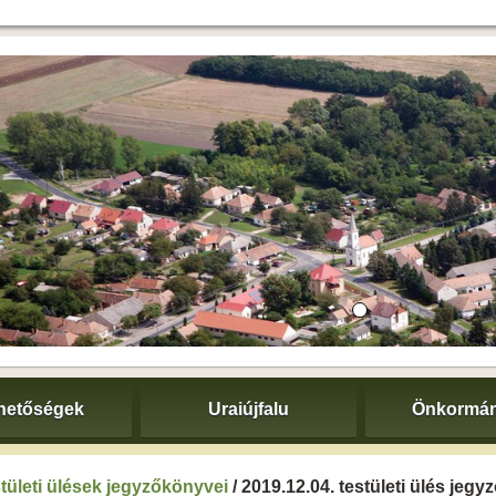
hetőségek
Uraiújfalu
Önkormán
tületi ülések jegyzőkönyvei
/ 2019.12.04. testületi ülés jeg