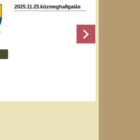
2025.11.25.közmeghallgatás
2021.1
jegyz
Részletek