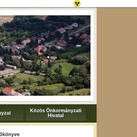
Közös Önkormányzati
yzat
Hivatal
yzőkönyve