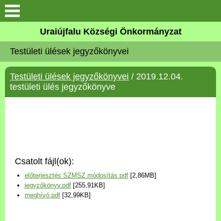
Köszöntő
Uraiújfalu Községi Önkormányzat
Testületi ülések jegyzőkönyvei
Elérhetőségek
Testületi ülések jegyzőkönyvei
/ 2019.12.04.
Uraiújfalu
testületi ülés jegyzőkönyve
Önkormányzat
Közös Önkormányzati
Hivatal
Csatolt fájl(ok):
Választási információk
előterjesztés SZMSZ módosítás.pdf
[2,86MB]
jegyzőkönyv.pdf
[255,91KB]
Versenyképes Járások
meghívó.pdf
[32,99KB]
Program