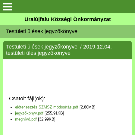
Köszöntő
Uraiújfalu Községi Önkormányzat
Testületi ülések jegyzőkönyvei
Elérhetőségek
Testületi ülések jegyzőkönyvei
/ 2019.12.04.
Uraiújfalu
testületi ülés jegyzőkönyve
Önkormányzat
Közös Önkormányzati
Hivatal
Csatolt fájl(ok):
Választási információk
előterjesztés SZMSZ módosítás.pdf
[2,86MB]
jegyzőkönyv.pdf
[255,91KB]
Versenyképes Járások
meghívó.pdf
[32,99KB]
Program