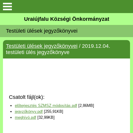
Köszöntő
Uraiújfalu Községi Önkormányzat
Testületi ülések jegyzőkönyvei
Elérhetőségek
Testületi ülések jegyzőkönyvei
/ 2019.12.04.
Uraiújfalu
testületi ülés jegyzőkönyve
Önkormányzat
Közös Önkormányzati
Hivatal
Csatolt fájl(ok):
Választási információk
előterjesztés SZMSZ módosítás.pdf
[2,86MB]
jegyzőkönyv.pdf
[255,91KB]
Versenyképes Járások
meghívó.pdf
[32,99KB]
Program