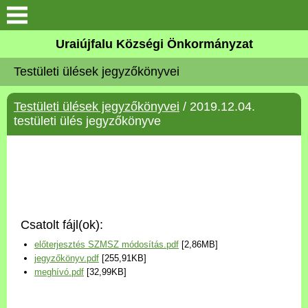
Köszöntő
Uraiújfalu Községi Önkormányzat
Testületi ülések jegyzőkönyvei
Elérhetőségek
Testületi ülések jegyzőkönyvei
/ 2019.12.04.
Uraiújfalu
testületi ülés jegyzőkönyve
Önkormányzat
Közös Önkormányzati
Hivatal
Csatolt fájl(ok):
Választási információk
előterjesztés SZMSZ módosítás.pdf
[2,86MB]
jegyzőkönyv.pdf
[255,91KB]
Versenyképes Járások
meghívó.pdf
[32,99KB]
Program