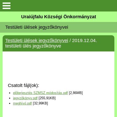
Köszöntő
Uraiújfalu Községi Önkormányzat
Testületi ülések jegyzőkönyvei
Elérhetőségek
Testületi ülések jegyzőkönyvei
/ 2019.12.04.
Uraiújfalu
testületi ülés jegyzőkönyve
Önkormányzat
Közös Önkormányzati
Hivatal
Csatolt fájl(ok):
Választási információk
előterjesztés SZMSZ módosítás.pdf
[2,86MB]
jegyzőkönyv.pdf
[255,91KB]
Versenyképes Járások
meghívó.pdf
[32,99KB]
Program