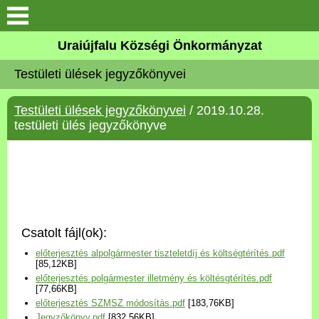
Köszöntő
Uraiújfalu Községi Önkormányzat
Testületi ülések jegyzőkönyvei
Elérhetőségek
Testületi ülések jegyzőkönyvei
/ 2019.10.28.
Uraiújfalu
testületi ülés jegyzőkönyve
Önkormányzat
Közös Önkormányzati
Hivatal
Csatolt fájl(ok):
Választási információk
előterjesztés alpolgármester tiszteletdíj és költségtérítés.pdf
[85,12KB]
előterjesztés polgármester illetmény és költésgtérítés.pdf
Versenyképes Járások
[77,66KB]
Program
előterjesztés SZMSZ módosítás.pdf
[183,76KB]
Jegyzőkönyv.pdf
[832,56KB]