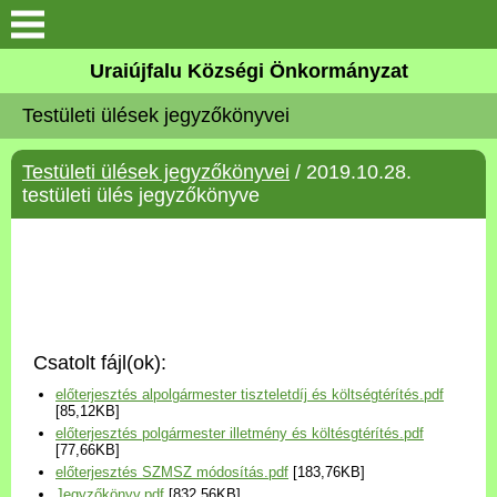
Köszöntő
Uraiújfalu Községi Önkormányzat
Testületi ülések jegyzőkönyvei
Elérhetőségek
Testületi ülések jegyzőkönyvei
/ 2019.10.28.
Uraiújfalu
testületi ülés jegyzőkönyve
Önkormányzat
Közös Önkormányzati
Hivatal
Csatolt fájl(ok):
Választási információk
előterjesztés alpolgármester tiszteletdíj és költségtérítés.pdf
[85,12KB]
előterjesztés polgármester illetmény és költésgtérítés.pdf
Versenyképes Járások
[77,66KB]
Program
előterjesztés SZMSZ módosítás.pdf
[183,76KB]
Jegyzőkönyv.pdf
[832,56KB]