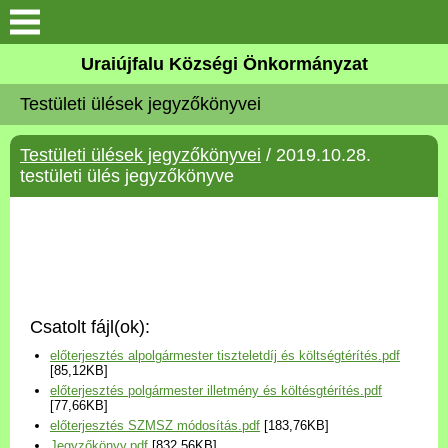
Köszöntő
Uraiújfalu Községi Önkormányzat
Testületi ülések jegyzőkönyvei
Elérhetőségek
Testületi ülések jegyzőkönyvei
/ 2019.10.28.
Uraiújfalu
testületi ülés jegyzőkönyve
Önkormányzat
Közös Önkormányzati
Hivatal
Csatolt fájl(ok):
Választási információk
előterjesztés alpolgármester tiszteletdíj és költségtérítés.pdf
[85,12KB]
előterjesztés polgármester illetmény és költésgtérítés.pdf
Versenyképes Járások
[77,66KB]
Program
előterjesztés SZMSZ módosítás.pdf
[183,76KB]
Jegyzőkönyv.pdf
[832,56KB]