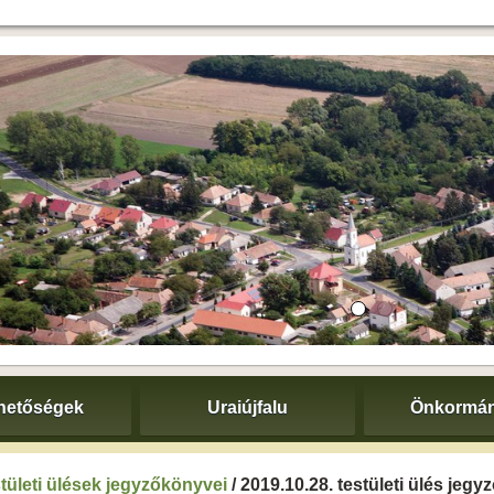
hetőségek
Uraiújfalu
Önkormán
tületi ülések jegyzőkönyvei
/ 2019.10.28. testületi ülés jeg