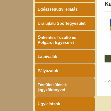
K
Egészségügyi ellátás
Uraiújfalu Sportegyesület
Önkéntes Tűzoltó és
Polgárőr Egyesület
Látnivalók
Pályázatok
«
Vi
Testületi ülések
jegyzőkönyvei
Ügyleírások