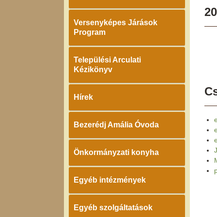
20
Versenyképes Járások
Program
Települési Arculati
Kézikönyv
Cs
Hírek
e
Bezerédj Amália Óvoda
Önkormányzati konyha
Egyéb intézmények
Egyéb szolgáltatások