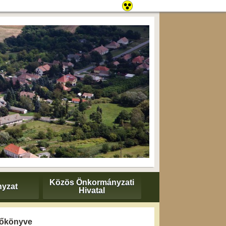
Közös Önkormányzati
yzat
Hivatal
yzőkönyve