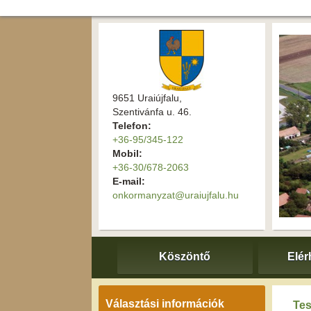
9651 Uraiújfalu,
Szentivánfa u. 46.
Telefon:
+36-95/345-122
Mobil:
+36-30/678-2063
E-mail:
onkormanyzat@uraiujfalu.hu
Köszöntő
Elér
Választási információk
Tes