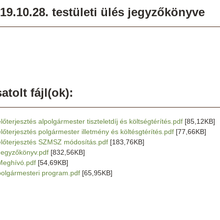
19.10.28. testületi ülés jegyzőkönyve
atolt fájl(ok):
lőterjesztés alpolgármester tiszteletdíj és költségtérítés.pdf
[85,12KB]
előterjesztés polgármester illetmény és költésgtérítés.pdf
[77,66KB]
előterjesztés SZMSZ módosítás.pdf
[183,76KB]
Jegyzőkönyv.pdf
[832,56KB]
Meghívó.pdf
[54,69KB]
polgármesteri program.pdf
[65,95KB]