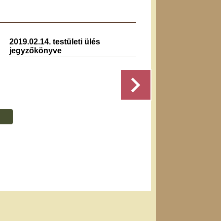
2019.02.14. testületi ülés
2024.0
jegyzőkönyve
jegyz
Részletek