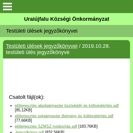
Köszöntő
Uraiújfalu Községi Önkormányzat
Testületi ülések jegyzőkönyvei
Elérhetőségek
Testületi ülések jegyzőkönyvei
/ 2019.10.28.
Uraiújfalu
testületi ülés jegyzőkönyve
Önkormányzat
Közös Önkormányzati
Hivatal
Csatolt fájl(ok):
Választási információk
előterjesztés alpolgármester tiszteletdíj és költségtérítés.pdf
[85,12KB]
előterjesztés polgármester illetmény és költésgtérítés.pdf
Versenyképes Járások
[77,66KB]
Program
előterjesztés SZMSZ módosítás.pdf
[183,76KB]
Jegyzőkönyv.pdf
[832,56KB]