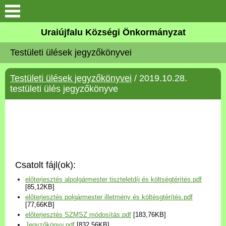
Köszöntő
Uraiújfalu Községi Önkormányzat
Testületi ülések jegyzőkönyvei
Elérhetőségek
Testületi ülések jegyzőkönyvei
/ 2019.10.28.
Uraiújfalu
testületi ülés jegyzőkönyve
Önkormányzat
Közös Önkormányzati
Hivatal
Csatolt fájl(ok):
Választási információk
előterjesztés alpolgármester tiszteletdíj és költségtérítés.pdf
[85,12KB]
előterjesztés polgármester illetmény és költésgtérítés.pdf
Versenyképes Járások
[77,66KB]
Program
előterjesztés SZMSZ módosítás.pdf
[183,76KB]
Jegyzőkönyv.pdf
[832,56KB]