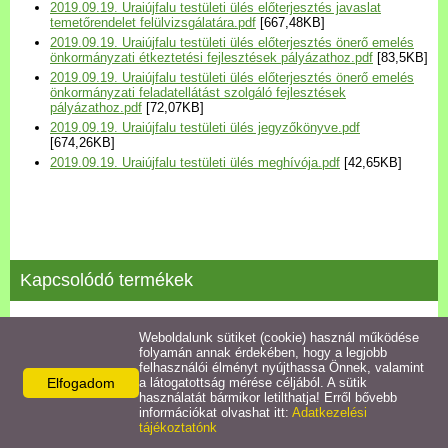
2019.09.19. Uraiújfalu testületi ülés előterjesztés javaslat
Települési Arculati
temetőrendelet felülvizsgálatára.pdf
[667,48KB]
Kézikönyv
2019.09.19. Uraiújfalu testületi ülés előterjesztés önerő emelés
önkormányzati étkeztetési fejlesztések pályázathoz.pdf
[83,5KB]
2019.09.19. Uraiújfalu testületi ülés előterjesztés önerő emelés
Hírek
önkormányzati feladatellátást szolgáló fejlesztések
pályázathoz.pdf
[72,07KB]
2019.09.19. Uraiújfalu testületi ülés jegyzőkönyve.pdf
[674,26KB]
Bezerédj Amália Óvoda
2019.09.19. Uraiújfalu testületi ülés meghívója.pdf
[42,65KB]
Önkormányzati konyha
Egyéb intézmények
Kapcsolódó termékek
Egyéb szolgáltatások
2019.10.28. testületi ülés jegyzőkönyve
Weboldalunk sütiket (cookie) használ működése
folyamán annak érdekében, hogy a legjobb
Egészségügyi ellátás
felhasználói élményt nyújthassa Önnek, valamint
Részletek
Elfogadom
a látogatottság mérése céljából. A sütik
használatát bármikor letilthatja! Erről bővebb
Uraiújfalu Sportegyesület
információkat olvashat itt:
Adatkezelési
tájékoztatónk