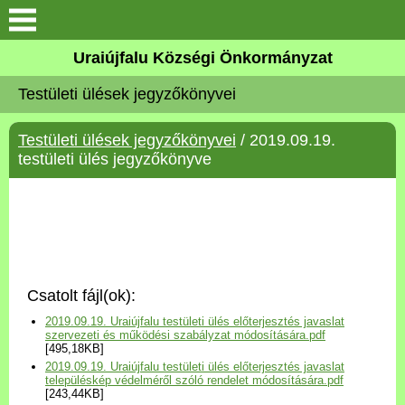
Köszöntő
Uraiújfalu Községi Önkormányzat
Testületi ülések jegyzőkönyvei
Elérhetőségek
Testületi ülések jegyzőkönyvei
/ 2019.09.19.
Uraiújfalu
testületi ülés jegyzőkönyve
Önkormányzat
Közös Önkormányzati
Hivatal
Csatolt fájl(ok):
Választási információk
2019.09.19. Uraiújfalu testületi ülés előterjesztés javaslat
szervezeti és működési szabályzat módosítására.pdf
[495,18KB]
Versenyképes Járások
2019.09.19. Uraiújfalu testületi ülés előterjesztés javaslat
Program
településkép védelméről szóló rendelet módosítására.pdf
[243,44KB]