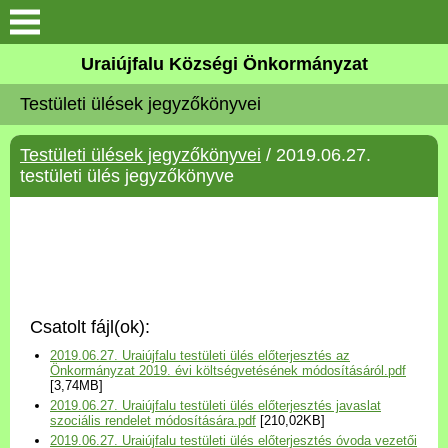
Köszöntő
Uraiújfalu Községi Önkormányzat
Testületi ülések jegyzőkönyvei
Elérhetőségek
Testületi ülések jegyzőkönyvei
/ 2019.06.27.
Uraiújfalu
testületi ülés jegyzőkönyve
Önkormányzat
Közös Önkormányzati
Hivatal
Csatolt fájl(ok):
Választási információk
2019.06.27. Uraiújfalu testületi ülés előterjesztés az
Önkormányzat 2019. évi költségvetésének módosításáról.pdf
[3,74MB]
Versenyképes Járások
2019.06.27. Uraiújfalu testületi ülés előterjesztés javaslat
Program
szociális rendelet módosítására.pdf
[210,02KB]
2019.06.27. Uraiújfalu testületi ülés előterjesztés óvoda vezetői