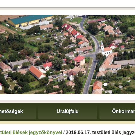
hetőségek
Uraiújfalu
Önkormán
tületi ülések jegyzőkönyvei
/ 2019.06.17. testületi ülés jeg