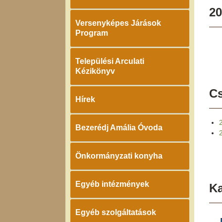
20
Versenyképes Járások
Program
Települési Arculati
Kézikönyv
Cs
Hírek
Bezerédj Amália Óvoda
Önkormányzati konyha
Egyéb intézmények
K
Egyéb szolgáltatások