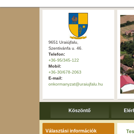
9651 Uraiújfalu,
Szentivánfa u. 46.
Telefon:
+36-95/345-122
Mobil:
+36-30/678-2063
E-mail:
onkormanyzat@uraiujfalu.hu
Köszöntő
Elér
Választási információk
Tes