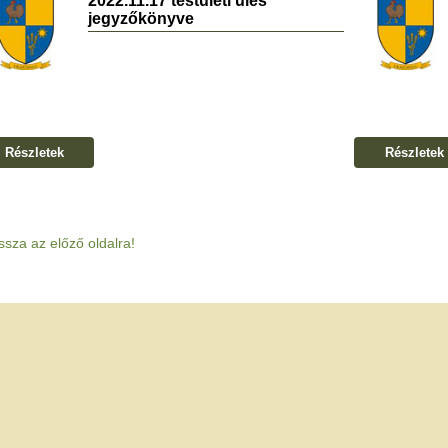
2022.11.17 testületi ülés
jegyzőkönyve
Részletek
Részletek
ssza az előző oldalra!