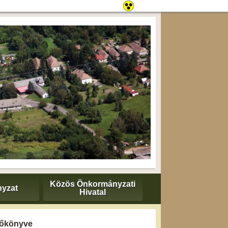
Közös Önkormányzati
yzat
Hivatal
yzőkönyve