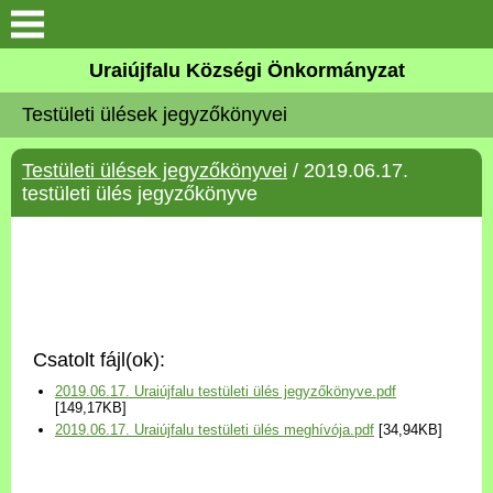
Köszöntő
Uraiújfalu Községi Önkormányzat
Testületi ülések jegyzőkönyvei
Elérhetőségek
Testületi ülések jegyzőkönyvei
/ 2019.06.17.
Uraiújfalu
testületi ülés jegyzőkönyve
Önkormányzat
Közös Önkormányzati
Hivatal
Csatolt fájl(ok):
Választási információk
2019.06.17. Uraiújfalu testületi ülés jegyzőkönyve.pdf
[149,17KB]
2019.06.17. Uraiújfalu testületi ülés meghívója.pdf
[34,94KB]
Versenyképes Járások
Program