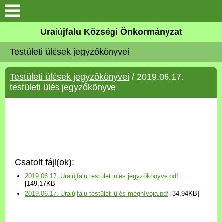
Köszöntő
Uraiújfalu Községi Önkormányzat
Testületi ülések jegyzőkönyvei
Elérhetőségek
Testületi ülések jegyzőkönyvei
/ 2019.06.17.
Uraiújfalu
testületi ülés jegyzőkönyve
Önkormányzat
Közös Önkormányzati
Hivatal
Csatolt fájl(ok):
Választási információk
2019.06.17. Uraiújfalu testületi ülés jegyzőkönyve.pdf
[149,17KB]
2019.06.17. Uraiújfalu testületi ülés meghívója.pdf
[34,94KB]
Versenyképes Járások
Program