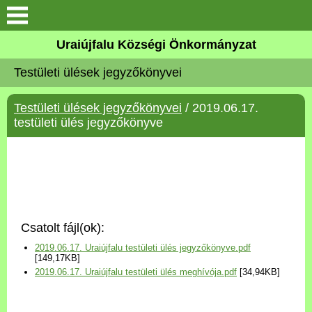
Köszöntő
Uraiújfalu Községi Önkormányzat
Testületi ülések jegyzőkönyvei
Elérhetőségek
Testületi ülések jegyzőkönyvei
/ 2019.06.17.
Uraiújfalu
testületi ülés jegyzőkönyve
Önkormányzat
Közös Önkormányzati
Hivatal
Csatolt fájl(ok):
Választási információk
2019.06.17. Uraiújfalu testületi ülés jegyzőkönyve.pdf
[149,17KB]
2019.06.17. Uraiújfalu testületi ülés meghívója.pdf
[34,94KB]
Versenyképes Járások
Program