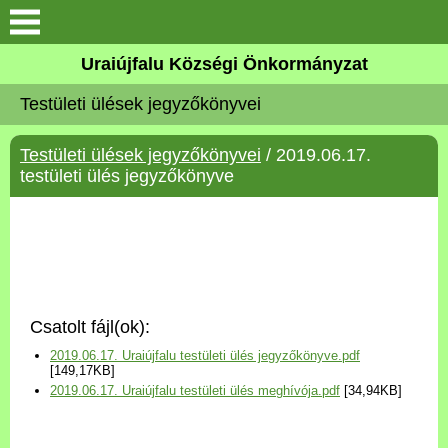
Köszöntő
Uraiújfalu Községi Önkormányzat
Testületi ülések jegyzőkönyvei
Elérhetőségek
Testületi ülések jegyzőkönyvei
/ 2019.06.17.
Uraiújfalu
testületi ülés jegyzőkönyve
Önkormányzat
Közös Önkormányzati
Hivatal
Csatolt fájl(ok):
Választási információk
2019.06.17. Uraiújfalu testületi ülés jegyzőkönyve.pdf
[149,17KB]
2019.06.17. Uraiújfalu testületi ülés meghívója.pdf
[34,94KB]
Versenyképes Járások
Program