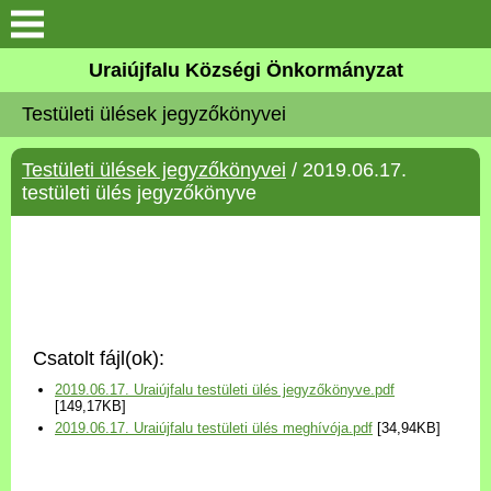
Köszöntő
Uraiújfalu Községi Önkormányzat
Testületi ülések jegyzőkönyvei
Elérhetőségek
Testületi ülések jegyzőkönyvei
/ 2019.06.17.
Uraiújfalu
testületi ülés jegyzőkönyve
Önkormányzat
Közös Önkormányzati
Hivatal
Csatolt fájl(ok):
Választási információk
2019.06.17. Uraiújfalu testületi ülés jegyzőkönyve.pdf
[149,17KB]
2019.06.17. Uraiújfalu testületi ülés meghívója.pdf
[34,94KB]
Versenyképes Járások
Program