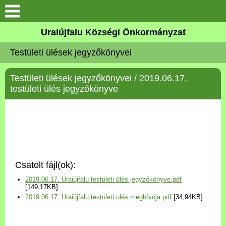
Köszöntő
Uraiújfalu Községi Önkormányzat
Testületi ülések jegyzőkönyvei
Elérhetőségek
Testületi ülések jegyzőkönyvei
/ 2019.06.17.
Uraiújfalu
testületi ülés jegyzőkönyve
Önkormányzat
Közös Önkormányzati
Hivatal
Csatolt fájl(ok):
Választási információk
2019.06.17. Uraiújfalu testületi ülés jegyzőkönyve.pdf
[149,17KB]
2019.06.17. Uraiújfalu testületi ülés meghívója.pdf
[34,94KB]
Versenyképes Járások
Program