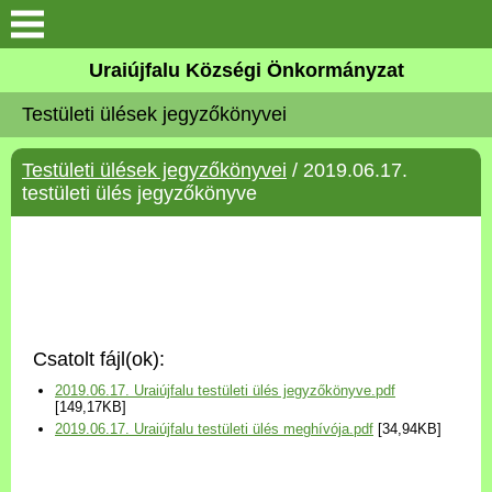
Köszöntő
Uraiújfalu Községi Önkormányzat
Testületi ülések jegyzőkönyvei
Elérhetőségek
Testületi ülések jegyzőkönyvei
/ 2019.06.17.
Uraiújfalu
testületi ülés jegyzőkönyve
Önkormányzat
Közös Önkormányzati
Hivatal
Csatolt fájl(ok):
Választási információk
2019.06.17. Uraiújfalu testületi ülés jegyzőkönyve.pdf
[149,17KB]
2019.06.17. Uraiújfalu testületi ülés meghívója.pdf
[34,94KB]
Versenyképes Járások
Program