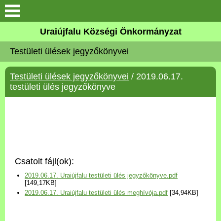
Köszöntő
Uraiújfalu Községi Önkormányzat
Testületi ülések jegyzőkönyvei
Elérhetőségek
Testületi ülések jegyzőkönyvei
/ 2019.06.17.
Uraiújfalu
testületi ülés jegyzőkönyve
Önkormányzat
Közös Önkormányzati
Hivatal
Csatolt fájl(ok):
Választási információk
2019.06.17. Uraiújfalu testületi ülés jegyzőkönyve.pdf
[149,17KB]
2019.06.17. Uraiújfalu testületi ülés meghívója.pdf
[34,94KB]
Versenyképes Járások
Program