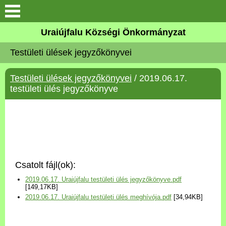
Köszöntő
Uraiújfalu Községi Önkormányzat
Testületi ülések jegyzőkönyvei
Elérhetőségek
Testületi ülések jegyzőkönyvei
/ 2019.06.17.
Uraiújfalu
testületi ülés jegyzőkönyve
Önkormányzat
Közös Önkormányzati
Hivatal
Csatolt fájl(ok):
Választási információk
2019.06.17. Uraiújfalu testületi ülés jegyzőkönyve.pdf
[149,17KB]
2019.06.17. Uraiújfalu testületi ülés meghívója.pdf
[34,94KB]
Versenyképes Járások
Program