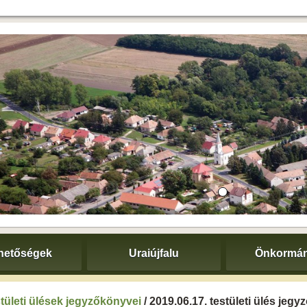
hetőségek
Uraiújfalu
Önkormán
tületi ülések jegyzőkönyvei
/ 2019.06.17. testületi ülés jeg