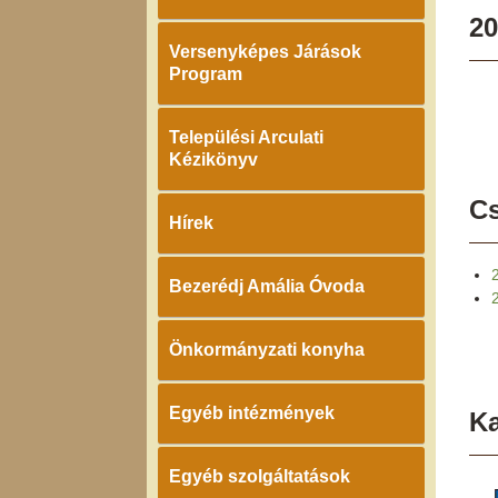
20
Versenyképes Járások
Program
Települési Arculati
Kézikönyv
Cs
Hírek
Bezerédj Amália Óvoda
Önkormányzati konyha
Egyéb intézmények
K
Egyéb szolgáltatások