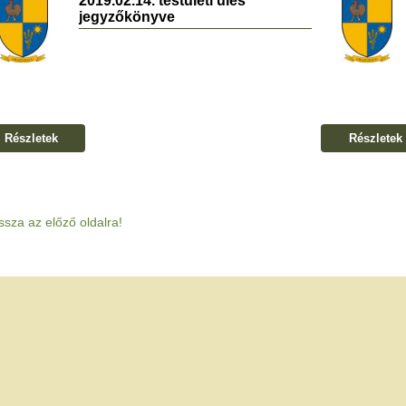
2019.02.14. testületi ülés
jegyzőkönyve
Részletek
Részletek
ssza az előző oldalra!