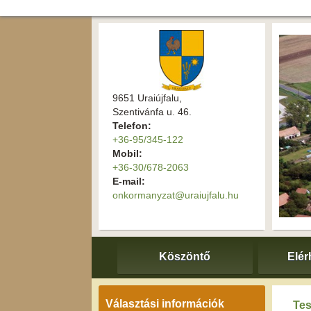
9651 Uraiújfalu,
Szentivánfa u. 46.
Telefon:
+36-95/345-122
Mobil:
+36-30/678-2063
E-mail:
onkormanyzat@uraiujfalu.hu
Köszöntő
Elér
Választási információk
Tes