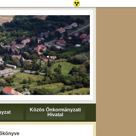
Közös Önkormányzati
yzat
Hivatal
yzőkönyve