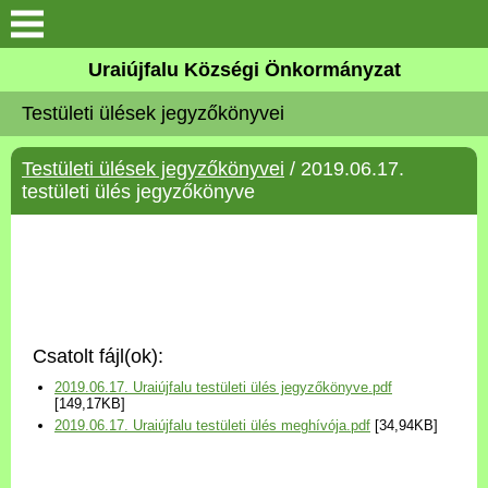
Köszöntő
Uraiújfalu Községi Önkormányzat
Testületi ülések jegyzőkönyvei
Elérhetőségek
Testületi ülések jegyzőkönyvei
/ 2019.06.17.
Uraiújfalu
testületi ülés jegyzőkönyve
Önkormányzat
Közös Önkormányzati
Hivatal
Csatolt fájl(ok):
Választási információk
2019.06.17. Uraiújfalu testületi ülés jegyzőkönyve.pdf
[149,17KB]
2019.06.17. Uraiújfalu testületi ülés meghívója.pdf
[34,94KB]
Versenyképes Járások
Program