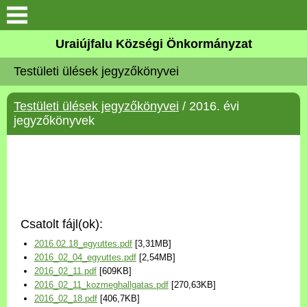
Köszöntő
Uraiújfalu Községi Önkormányzat
Testületi ülések jegyzőkönyvei
Elérhetőségek
Testületi ülések jegyzőkönyvei
/ 2016. évi
Uraiújfalu
jegyzőkönyvek
Önkormányzat
Közös Önkormányzati
Hivatal
Csatolt fájl(ok):
Választási információk
2016.02.18_egyuttes.pdf
[3,31MB]
2016_02_04_egyuttes.pdf
[2,54MB]
Versenyképes Járások
2016_02_11.pdf
[609KB]
Program
2016_02_11_kozmeghallgatas.pdf
[270,63KB]
2016_02_18.pdf
[406,7KB]