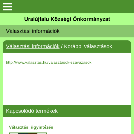
Köszöntő
Uraiújfalu Községi Önkormányzat
Választási információk
Elérhetőségek
Választási információk
/ Korábbi választások
Uraiújfalu
http://www.valasztas.hu/valasztasok-szavazasok
Önkormányzat
Közös Önkormányzati
Hivatal
Választási információk
Kapcsolódó termékek
Versenyképes Járások
Program
Választási ügyintézés