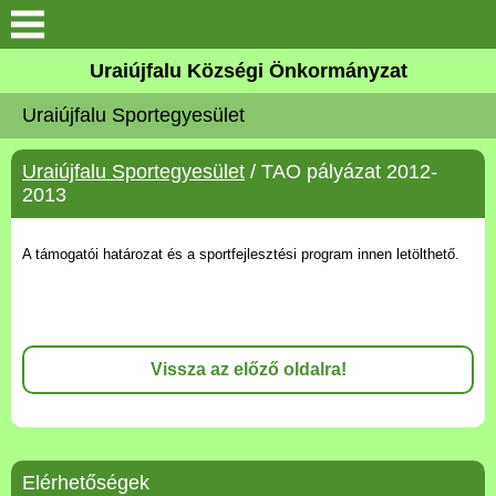
Köszöntő
Uraiújfalu Községi Önkormányzat
Uraiújfalu Sportegyesület
Elérhetőségek
Uraiújfalu Sportegyesület
/ TAO pályázat 2012-
Uraiújfalu
2013
Önkormányzat
A támogatói határozat és a sportfejlesztési program innen letölthető.
Közös Önkormányzati
Hivatal
Vissza az előző oldalra!
Választási információk
Versenyképes Járások
Program
Elérhetőségek