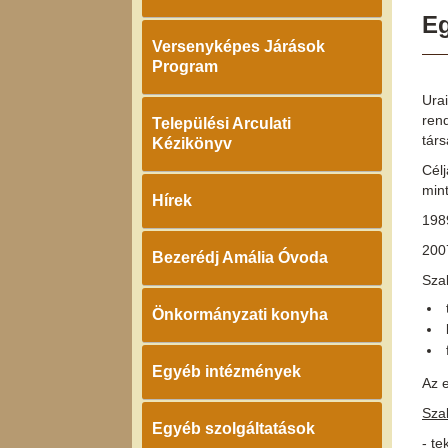
Eg
Versenyképes Járások
Program
Urai
rend
Települési Arculati
társ
Kézikönyv
Cél
mint
Hírek
198
200
Bezerédj Amália Óvoda
Szak
Önkormányzati konyha
Egyéb intézmények
Az 
Sza
Egyéb szolgáltatások
- t