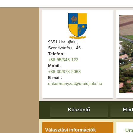
9651 Uraiújfalu,
Szentivánfa u. 46.
Telefon:
+36-95/345-122
Mobil:
+36-30/678-2063
E-mail:
onkormanyzat@uraiujfalu.hu
Köszöntő
Elér
Választási információk
Ura