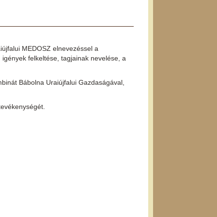
raiújfalui MEDOSZ elnevezéssel a
 igények felkeltése, tagjainak nevelése, a
inát Bábolna Uraiújfalui Gazdaságával,
 tevékenységét.