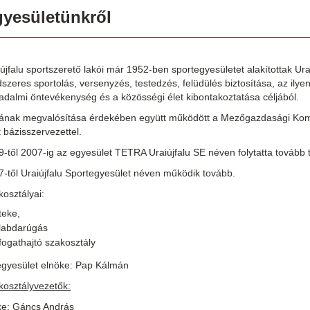
yesületünkről
újfalu sportszerető lakói már 1952-ben sportegyesületet alakítottak U
szeres sportolás, versenyzés, testedzés, felüdülés biztosítása, az ilyen
adalmi öntevékenység és a közösségi élet kibontakoztatása céljából.
jának megvalósítása érdekében együtt működött a Mezőgazdasági Komb
 bázisszervezettel.
9-től 2007-ig az egyesület TETRA Uraiújfalu SE néven folytatta tovább
7-től Uraiújfalu Sportegyesület néven működik tovább.
osztályai:
teke,
labdarúgás
fogathajtó szakosztály
egyesület elnöke: Pap Kálmán
kosztályvezetők:
eke: Gáncs András