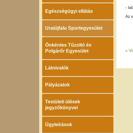
- l
Egészségügyi ellátás
Az e
Uraiújfalu Sportegyesület
Önkéntes Tűzoltó és
«
Vi
Polgárőr Egyesület
Látnivalók
Pályázatok
Testületi ülések
jegyzőkönyvei
Ügyleírások